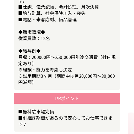
す。
■仕訳、伝票記帳、会計処理、月次決算
■給与計算、社会保険加入・喪失
■電話・来客応対、備品管理
◆職場環境◆
従業員数：12名
◆給与例◆
月収：200000円～250,000円別途交通費（社内規
定あり）
※経験・能力を考慮し決定
※試用期間3ヶ月（期間中は月20,000円～30,000
円減額）
PRポイント
■無料駐車場完備
■引継ぎ期間があるので安心してお仕事できま
す♪