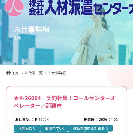
お仕事詳細
Job
お仕事一覧
お仕事詳細
TOP
★K-26004 契約社員！コールセンターオ
ペレーター／那覇市
お仕事No： K-26004
掲載日： 2026-04-01
休憩室あり
職場見学OK
受動喫煙防止対策あり