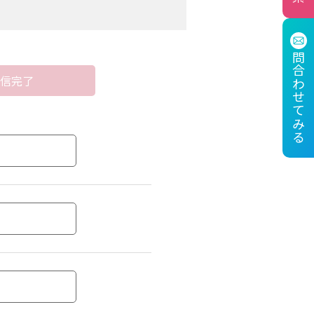
範囲に限り、協力会社に委託す
問合わせてみる
信完了
、かつ使用範囲もその範囲に限
結により、適切な安全管理措置
供することはありません。
困難であるとき
意を得ることが困難であるとき
に対して協力する必要がある場