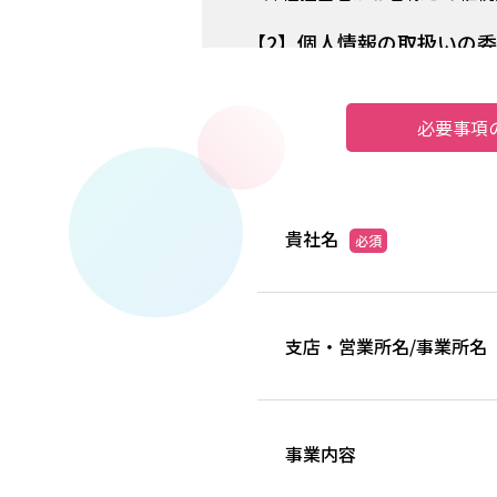
【2】個人情報の取扱いの
弊社では、業務を円滑に進める
ることがあります。
必要事項
但し、委託先に開示する個人情
定します。
また、委託先会社の選定に当っ
を講じています。
貴社名
必須
【3】第三者への個人情報
弊社が、本フォームを通じて取
但し、以下の場合は開示する場
・法令に基づく場合
支店・営業所名/事業所名
・人の生命、身体又は財産の保
・公衆衛生の向上又は児童の健
・国の機関若しくは地方公共団
合であって、本人の同意を得る
事業内容