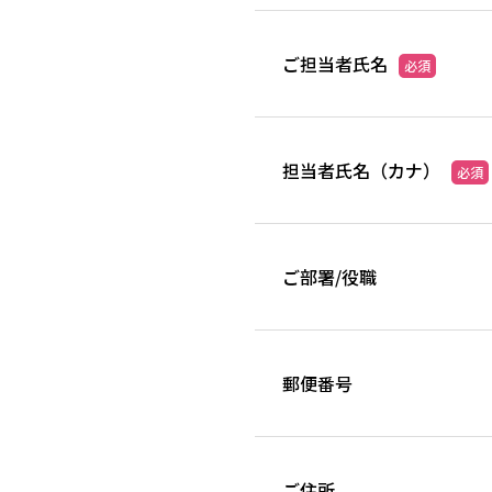
【4】情報提供の任意性に
お客様が弊社に対し個人情報を
ただし、ご提供いただけない場
ご担当者氏名
必須
い。
【5】開示対象個人情報に
担当者氏名（カナ）
弊社では、保有するお客様の個
必須
停止等の求めに応じます。その
お問合せ窓口
ご部署/役職
〒900-0015 沖縄県那覇市久
株式会社人材派遣センターオキ
TEL：0120-078-106／098-863
メール：pms@jinzai-okinawa.c
郵便番号
ご住所