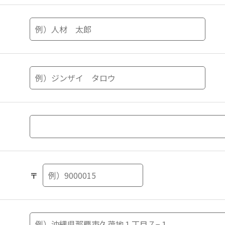
ついて
ご提供されることは任意です。
合、お問合せ、ご質問、ご依頼への回答、対応等ができない恐
関するお問合せ窓口について
人情報について、その本人又は代理人から、開示、訂正・追加
場合のお問合せは、下記までお申し出ください。
茂地1-7-1 琉球リース総合ビル9階
ナワ 個人情報相談窓口責任者 金城 市恵
-3737 FAX：098-863-3732
o.jp
〒