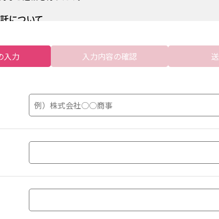
委託について
等の理由から、お客様の個人情報を、限定された特定の業務の
の入力
入力内容の確認
送
報は、当該業務の遂行上必要となる最小限の個人情報のみとし
ては、十分な保護水準を備えているかどうかを確認し、契約締
の提供について
得するお客様の個人情報は、弊社以外の第三者に開示または提
合がございます。
護のために必要がある場合であって、本人の同意を得ることが
全な育成の推進のため特に必要がある場合であって、本人の同
体又はその委託を受けた者が法令の定める事務を遂行すること
ことによって当該事務の遂行に支障を及ぼすおそれがあるとき